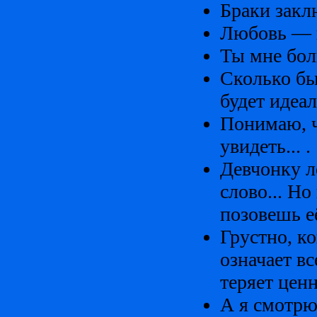
Браки закл
Любовь — к
Ты мне бол
Сколько бы
будет идеа
Понимаю, чт
увидеть... .
Девчонку ле
слово... Но
позовешь её
Грустно, ко
означает в
теряет цен
А я смотрю