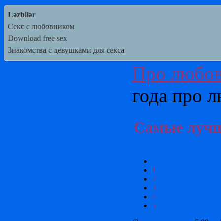
Ləzbilər
Секс с любовником
Download free sex
Знакомства с девушками для секса
Про любо
года про 
Самые лучши
1
2
3
4
5