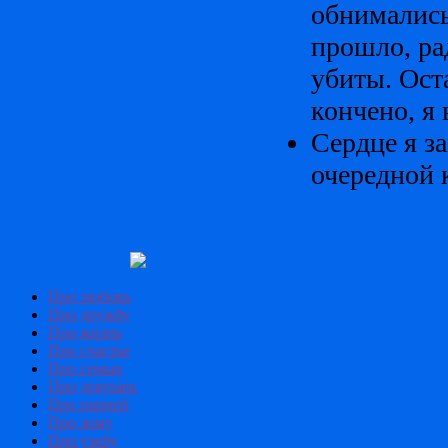
обнимались
прошло, ра
убиты. Ост
кончено, я 
Сердце я з
очередной к
Про любовь
Про дружбу
Про жизнь
Про счастье
Про семью
Про девушек
Про парней
Про зиму
Про учебу