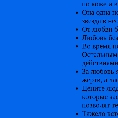
по коже и вер
Она одна не
звезда в не
От любви б
Любовь без
Во время п
Остальным 
действиями
За любовь я
жертв, а ла
Цените люд
которые за
позволят те
Tяжело вст