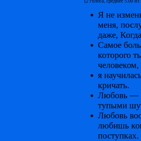
(2 голоса, среднее 5.00 из 
Я не измен
меня, посл
даже, Когда
Самое боль
которого т
человеком,
я научилас
кричать.
Любовь — э
тупыми шут
Любовь воо
любишь ког
поступках.