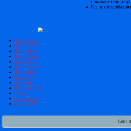
покидает тело и пр
Раз, и я в твоём пл
Про любовь
Про дружбу
Про жизнь
Про счастье
Про семью
Про девушек
Про парней
Про зиму
Про учебу
Про животных
Умные
Стервозные
Карта сайта
Секс 