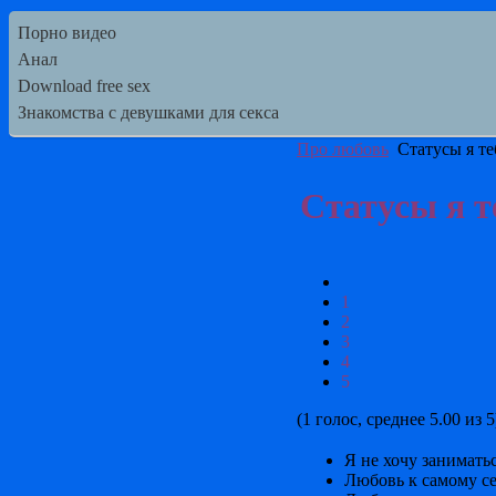
Порно видео
Анал
Download free sex
Знакомства с девушками для секса
Про любовь
Статусы я те
Статусы я т
1
2
3
4
5
(1 голос, среднее 5.00 из 5
Я не хочу занимать
Любовь к самому с