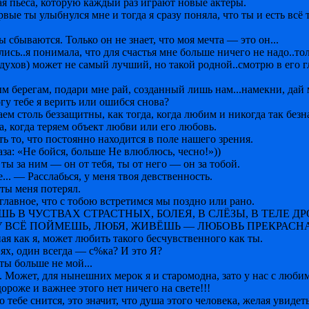
я пьеса, которую каждый раз играют новые актёры.
вые ты улыбнулся мне и тогда я сразу поняла, что ты и есть всё 
ы сбываются. Только он не знает, что моя мечта — это он...
ись..я понимала, что для счастья мне больше ничего не надо..тол
духов) может не самый лучший, но такой родной..смотрю в его гл
ым берегам, подари мне рай, созданный лишь нам...намекни, дай 
гу тебе я верить или ошибся снова?
ем столь беззащитны, как тогда, когда любим и никогда так без
а, когда теряем объект любви или его любовь.
 то, что постоянно находится в поле нашего зрения.
аза: «Не бойся, больше Не влюблюсь, чесно!»))
ты за ним — он от тебя, ты от него — он за тобой.
е... — Расслабься, у меня твоя девственность.
 ты меня потерял.
 главное, что с тобою встретимся мы поздно или рано.
Ь В ЧУСТВАХ СТРАСТНЫХ, БОЛЕЯ, В СЛЁЗЫ, В ТЕЛЕ ДР
У ВСЁ ПОЙМЕШЬ, ЛЮБЯ, ЖИВЁШЬ — ЛЮБОВЬ ПРЕКРАСН
ая как я, может любить такого бесчувственного как ты.
х, один всегда — с%ка? И это Я?
 ты больше не мой...
. Может, для нынешних мерок я и старомодна, зато у нас с люби
ороже и важнее этого нет ничего на свете!!!
то тебе снится, это значит, что душа этого человека, желая увидеть