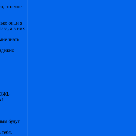
то, что мне
ько он..и я
аза, а в них
мне знать
надежно
ОЖЬ,
А!
мым будут
 тебя,