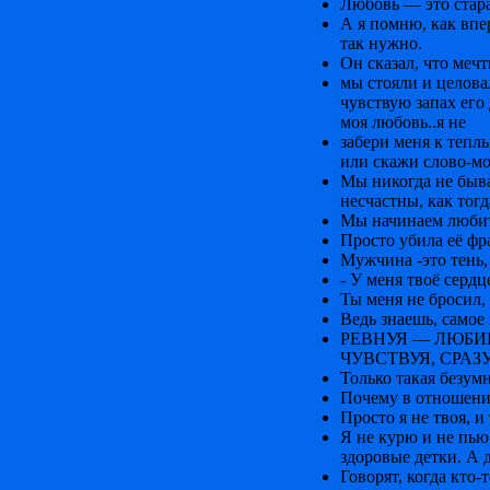
Любовь — это стара
А я помню, как впер
так нужно.
Он сказал, что мечт
мы стояли и целовал
чувствую запах его 
моя любовь..я не
забери меня к тепл
или скажи слово-мо
Мы никогда не быва
несчастны, как тогд
Мы начинаем любить
Просто убила её фр
Мужчина -это тень, 
- У меня твоё сердц
Ты меня не бросил,
Ведь знаешь, самое
РЕВНУЯ — ЛЮБИШ
ЧУВСТВУЯ, СРАЗ
Только такая безумн
Почему в отношения
Просто я не твоя, и
Я не курю и не пью
здоровые детки. А д
Говорят, когда кто-