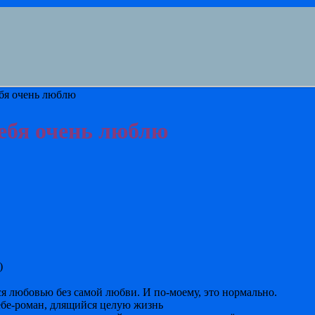
бя очень люблю
ебя очень люблю
)
ся любовью без самой любви. И по-моему, это нормально.
ебе-роман, длящийся целую жизнь